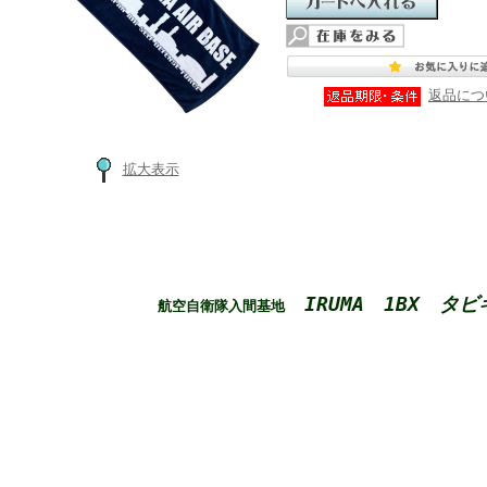
返品につ
拡大表示
IRUMA 1BX タビ
航空自衛隊入間基地