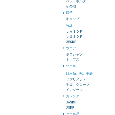
ペットホルダー
その他
帽子
キャップ
時計
ＪＡＳＤＦ
ＪＧＳＤＦ
JMSDF
ウエアー
ポロシャツ
トップス
ツール
日用品、靴、手袋
サプリメント
手袋、グローブ
インソール
カレンダー
JASDF
JSDF
セール品