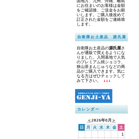
国地方、九州、沖縄、離島
にお住まいのお客様は金額
をご確認後、ご送金をお願
いします。ご購入後改めて
訂正された金額をご連絡致
します。
自衛隊お土産品 源氏屋
自衛隊お土産品の
源氏屋
さ
んが通販で買えるようにな
りました。入間基地で人気
のプレミアム焼ショコラ、
狭山茶まんじゅうなどの商
品がご購入できます。気に
なる方はぜひチェックして
みて下さい。
↓↓↓
カレンダー
＜
2026年8月
＞
日
月
火
水
木
金
土
1