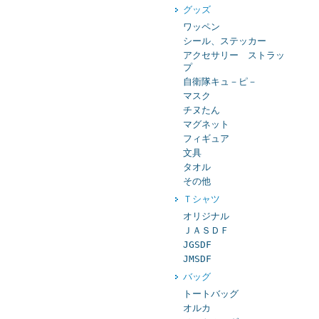
グッズ
ワッペン
シール、ステッカー
アクセサリー ストラッ
プ
自衛隊キュ－ピ－
マスク
チヌたん
マグネット
フィギュア
文具
タオル
その他
Ｔシャツ
オリジナル
ＪＡＳＤＦ
JGSDF
JMSDF
バッグ
トートバッグ
オルカ