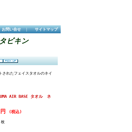
お問い合せ
｜
サイトマップ
X タビキン
リントされたフェイスタオルのネイ
A AIR BASE タオル ネ
00円
(税込)
枚