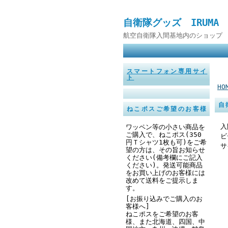
自衛隊グッズ IRUMA
航空自衛隊入間基地内のショップ 
スマートフォン専用サイ
ト
HO
自
ねこポスご希望のお客様
入
ワッペン等の小さい商品を
ご購入で、ねこポス(350
ビ
円
Ｔシャツ1枚も可
)をご希
サ
望の方は、その旨お知らせ
ください
(備考欄にご記入
ください
)。発送可能商品
をお買い上げのお客様には
改めて送料をご提示しま
す。
[お振り込みでご購入のお
客様へ]
ねこポスをご希望のお客
様、また北海道、四国、中