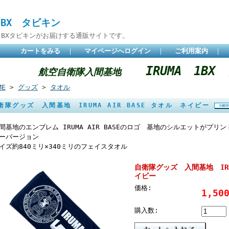
 BX タビキン
BXタビキンがお届けする通販サイトです。
カートをみる
｜
マイページへログイン
｜
ご利用案内
｜
IRUMA 1B
航空自衛隊入間基地
ME
>
グッズ
>
タオル
衛隊グッズ 入間基地 IRUMA AIR BASE タオル ネイビー
間基地のエンブレム IRUMA AIR BASEのロゴ 基地のシルエットがプ
ーバージョン
イズ約840ミリ×340ミリのフェイスタオル
自衛隊グッズ 入間基地 IRUM
イビー
価格:
1,5
購入数: