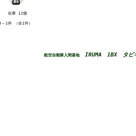
在庫 12個
件～1件 （全1件）
IRUMA 1BX タビ
航空自衛隊入間基地