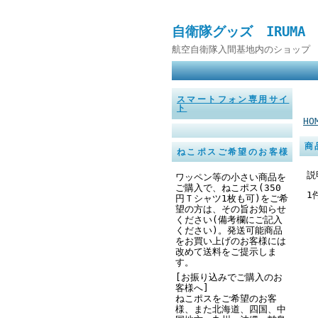
自衛隊グッズ IRUMA
航空自衛隊入間基地内のショップ 
スマートフォン専用サイ
ト
HO
商
ねこポスご希望のお客様
説
ワッペン等の小さい商品を
ご購入で、ねこポス(350
1
円
Ｔシャツ1枚も可
)をご希
望の方は、その旨お知らせ
ください
(備考欄にご記入
ください
)。発送可能商品
をお買い上げのお客様には
改めて送料をご提示しま
す。
[お振り込みでご購入のお
客様へ]
ねこポスをご希望のお客
様、また北海道、四国、中