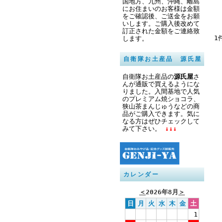
国地方、九州、沖縄、離島
にお住まいのお客様は金額
をご確認後、ご送金をお願
いします。ご購入後改めて
訂正された金額をご連絡致
1
します。
自衛隊お土産品 源氏屋
自衛隊お土産品の
源氏屋
さ
んが通販で買えるようにな
りました。入間基地で人気
のプレミアム焼ショコラ、
狭山茶まんじゅうなどの商
品がご購入できます。気に
なる方はぜひチェックして
みて下さい。
↓↓↓
カレンダー
＜
2026年8月
＞
日
月
火
水
木
金
土
1