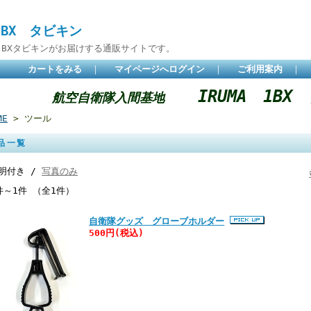
 BX タビキン
BXタビキンがお届けする通販サイトです。
カートをみる
｜
マイページへログイン
｜
ご利用案内
｜
IRUMA 1B
航空自衛隊入間基地
ME
> ツール
品一覧
明付き /
写真のみ
件～1件 （全1件）
自衛隊グッズ グローブホルダー
500円
(税込)