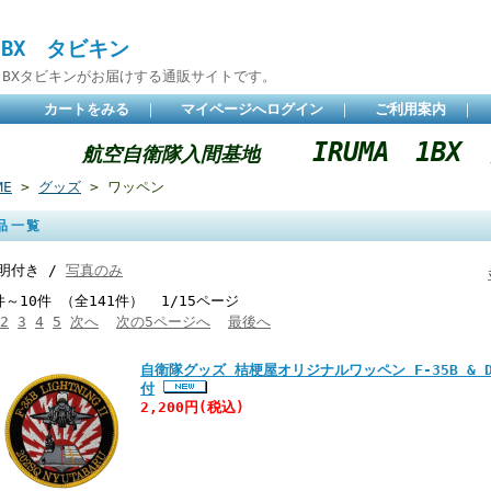
 BX タビキン
BXタビキンがお届けする通販サイトです。
カートをみる
｜
マイページへログイン
｜
ご利用案内
｜
IRUMA 1B
航空自衛隊入間基地
ME
>
グッズ
> ワッペン
品一覧
明付き /
写真のみ
件～10件 （全141件） 1/15ページ
2
3
4
5
次へ
次の5ページへ
最後へ
自衛隊グッズ 桔梗屋オリジナルワッペン F-35B & 
付
2,200円
(税込)