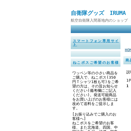
自衛隊グッズ IRUMA
航空自衛隊入間基地内のショップ 
スマートフォン専用サイ
ト
HO
商
ねこポスご希望のお客様
説
ワッペン等の小さい商品を
ご購入で、ねこポス(350
1
円
Ｔシャツ1枚も可
)をご希
1
望の方は、その旨お知らせ
ください
(備考欄にご記入
ください
)。発送可能商品
をお買い上げのお客様には
改めて送料をご提示しま
す。
[お振り込みでご購入のお
客様へ]
ねこポスをご希望のお客
様、また北海道、四国、中