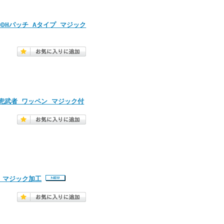
DDHパッチ Aタイプ マジック
 兜武者 ワッペン マジック付
 マジック加工