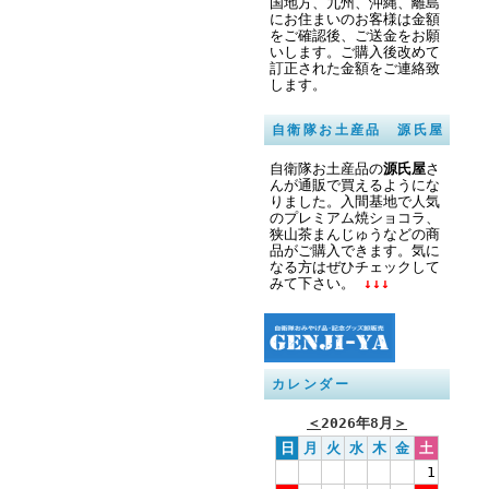
国地方、九州、沖縄、離島
にお住まいのお客様は金額
をご確認後、ご送金をお願
いします。ご購入後改めて
訂正された金額をご連絡致
します。
自衛隊お土産品 源氏屋
自衛隊お土産品の
源氏屋
さ
んが通販で買えるようにな
りました。入間基地で人気
のプレミアム焼ショコラ、
狭山茶まんじゅうなどの商
品がご購入できます。気に
なる方はぜひチェックして
みて下さい。
↓↓↓
カレンダー
＜
2026年8月
＞
日
月
火
水
木
金
土
1